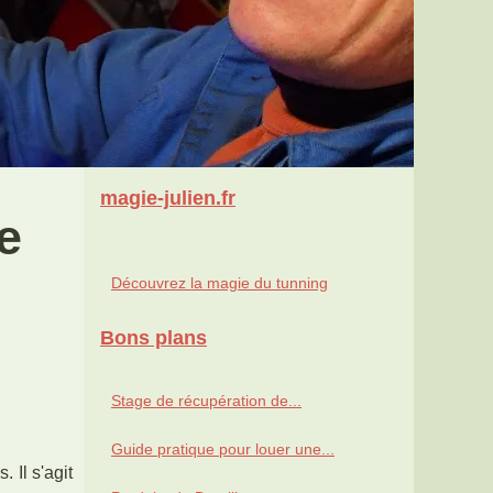
magie-julien.fr
e
Découvrez la magie du tunning
Bons plans
Stage de récupération de...
Guide pratique pour louer une...
 Il s'agit