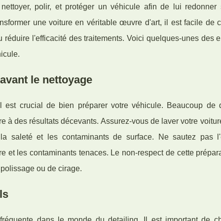
ettoyer, polir, et protéger un véhicule afin de lui redonner 
nsformer une voiture en véritable œuvre d'art, il est facile de
éduire l'efficacité des traitements. Voici quelques-unes des e
icule.
 avant le nettoyage
l est crucial de bien préparer votre véhicule. Beaucoup de 
ire à des résultats décevants. Assurez-vous de laver votre voitu
la saleté et les contaminants de surface. Ne sautez pas l
re et les contaminants tenaces. Le non-respect de cette prépar
 polissage ou de cirage.
ls
r fréquente dans le monde du detailing. Il est important de ch