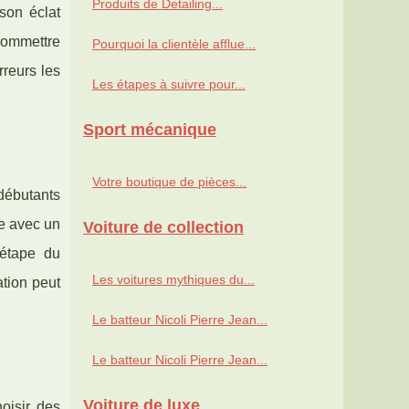
Produits de Detailing...
son éclat
 commettre
Pourquoi la clientèle afflue...
rreurs les
Les étapes à suivre pour...
Sport mécanique
Votre boutique de pièces...
débutants
re avec un
Voiture de collection
'étape du
Les voitures mythiques du...
ation peut
Le batteur Nicoli Pierre Jean...
Le batteur Nicoli Pierre Jean...
Voiture de luxe
oisir des