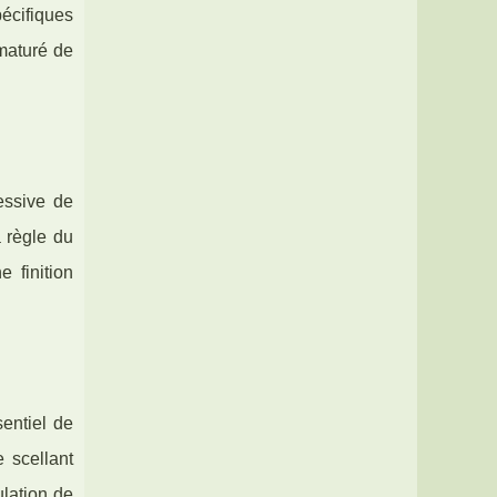
pécifiques
ématuré de
cessive de
a règle du
 finition
sentiel de
 scellant
ulation de