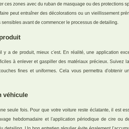
téger ces zones avec du ruban de masquage ou des protections s
faire peut entraîner des décolorations ou un vieillissement pr
s sensibles avant de commencer le processus de detailing.
produit
l y a de produit, mieux c'est. En réalité, une application ex
fficiles à enlever et gaspiller des matériaux précieux. Suivez l
couches fines et uniformes. Cela vous permettra d'obtenir une
n véhicule
une seule fois. Pour que votre voiture reste éclatante, il est es
avage hebdomadaire et l'application périodique de cire ou de
 du detailing. Un bon entretien régulier évite également l'accum