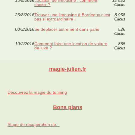
13/9/2016
Location de limousine : comment
12 522
choisir ?
Clicks
25/8/2016
Trouver une limousine à Bordeaux n'est
8 958
pas si extroardinaire !
Clicks
08/3/2016
Se déplacer autrement dans paris
526
Clicks
10/2/2016
Comment faire une location de voiture
865
de luxe ?
Clicks
magie-julien.fr
Découvrez la magie du tunning
Bons plans
Stage de récupération de...